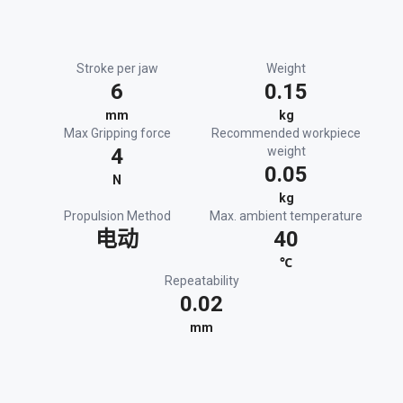
Stroke per jaw
Weight
6
0.15
mm
kg
Max Gripping force
Recommended workpiece
4
weight
0.05
N
kg
Propulsion Method
Max. ambient temperature
电动
40
℃
Repeatability
0.02
mm