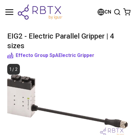
购物车
CN
您的购物车是空的
EIG2 - Electric Parallel Gripper | 4
浏览商店
sizes
Effecto Group SpA
Electric Gripper
1
/
2