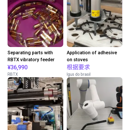
Separating parts with
Application of adhesive
RBTX vibratory feeder
on stoves
¥36,990
根据要求
RBTX
Igus do brasil