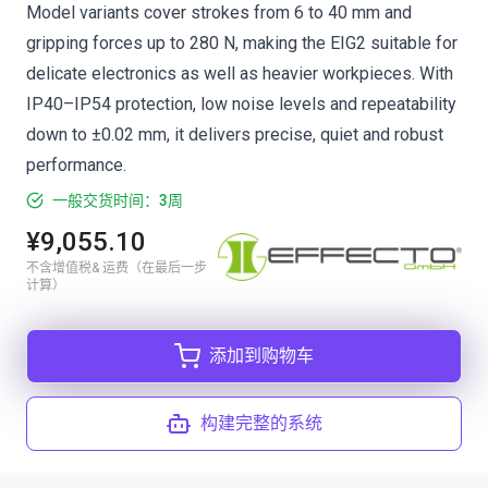
Model variants cover strokes from 6 to 40 mm and
gripping forces up to 280 N, making the EIG2 suitable for
delicate electronics as well as heavier workpieces. With
IP40–IP54 protection, low noise levels and repeatability
down to ±0.02 mm, it delivers precise, quiet and robust
performance.
一般交货时间：3周
¥9,055.10
不含增值税& 运费（在最后一步
计算）
添加到购物车
构建完整的系统