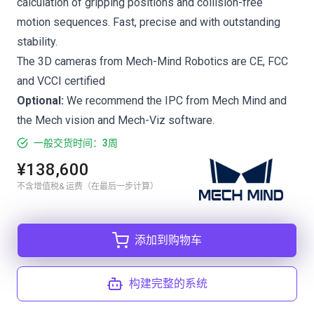
calculation of gripping positions and collision-free
motion sequences. Fast, precise and with outstanding
stability.
The 3D cameras from Mech-Mind Robotics are CE, FCC
and VCCI certified
Optional:
We recommend the
IPC from Mech Mind
and
the
Mech vision
and
Mech-Viz
software.
一般交货时间：3周
¥138,600
不含增值税& 运费（在最后一步计算）
添加到购物车
构建完整的系统