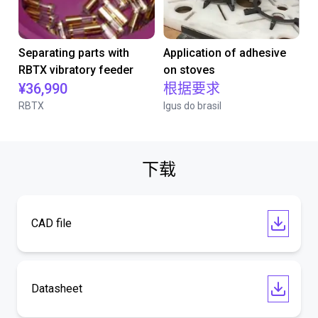
Separating parts with
Application of adhesive
RBTX vibratory feeder
on stoves
¥36,990
根据要求
RBTX
Igus do brasil
下载
CAD file
Datasheet