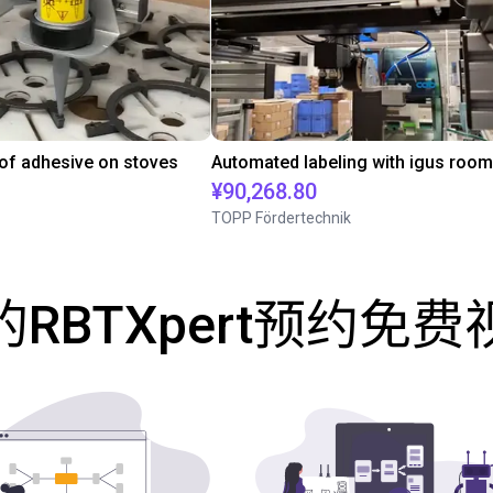
 of adhesive on stoves
¥90,268.80
TOPP Fördertechnik
RBTXpert预约免