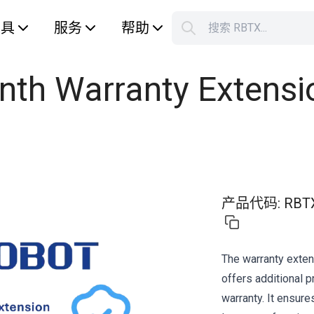
工具
服务
帮助
搜索 RBTX...
您的购
nth Warranty Extensi
产品代码
:
RBT
The warranty exte
offers additional 
warranty. It ensur