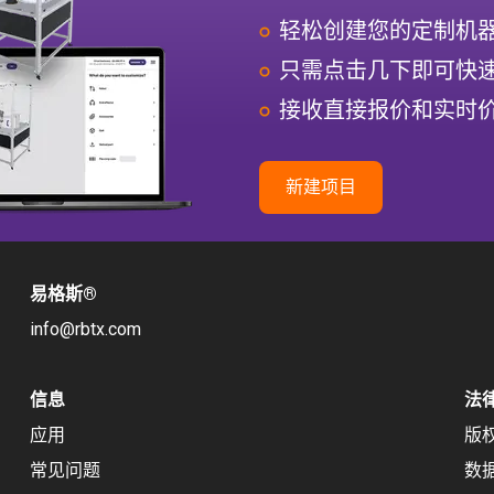
轻松创建您的定制机
只需点击几下即可快
接收直接报价和实时
新建项目
易格斯
®
info@rbtx.com
信息
法
应用
版
常见问题
数