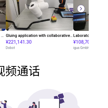
Automated labeling with igus room gantry and a cab label printer
Gluing application with collaborative robot
¥221,141.30
¥108,705.60
Dobot
igus GmbH
费视频通话