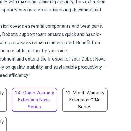
ality with maximum planning security. This extension
 supports businesses in minimizing downtime and
sion covers essential components and wear parts.
t, Dobot’s support team ensures quick and hassle-
 core processes remain uninterrupted. Benefit from
and a reliable partner by your side.
estment and extend the lifespan of your Dobot Nova
y on quality, stability, and sustainable productivity –
eed efficiency!
ty
24-Month Warranty
12-Month Warranty
-
Extension Nova-
Extension CRA-
Series
Series
ty
-