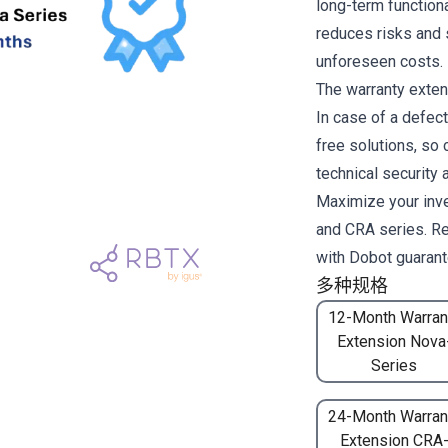
long-term function
reduces risks and
unforeseen costs.
The warranty exten
In case of a defec
free solutions, so
technical security 
Maximize your inv
and CRA series. Rel
with Dobot guarant
多种规格
12-Month Warran
Extension Nova
Series
24-Month Warran
Extension CRA