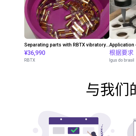
Separating parts with RBTX vibratory feeder
Application
¥36,990
根据要求
RBTX
Igus do brasil
与我们的