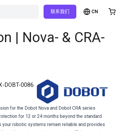
CN
联系我们
购物车
物车是空的
on | Nova- & CRA-
浏览商店
X-DOBT-0086
nsion for the Dobot Nova and Dobot CRA series
protection for 12 or 24 months beyond the standard
es your robotic systems remain reliable and provides