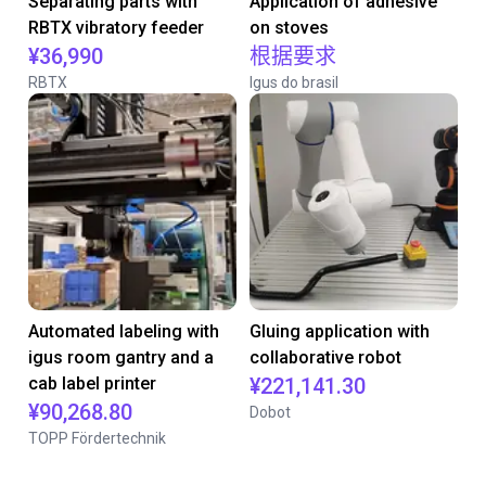
Separating parts with
Application of adhesive
RBTX vibratory feeder
on stoves
¥36,990
根据要求
RBTX
Igus do brasil
Automated labeling with
Gluing application with
igus room gantry and a
collaborative robot
cab label printer
¥221,141.30
¥90,268.80
Dobot
TOPP Fördertechnik