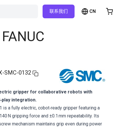
CN
联系我们
购物车
物车是空的
or FANUC
浏览商店
X-SMC-0132
ectric gripper for collaborative robots with
‑play integration.
s a fully electric, cobot‑ready gripper featuring a
40 N gripping force and ±0.1 mm repeatability. Its
‑screw mechanism maintains grip even during power