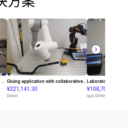
决方案
Automated labeling with igus room gantry and a cab label printer
Gluing application with collaborative robot
¥221,141.30
¥108,705.60
Dobot
igus GmbH