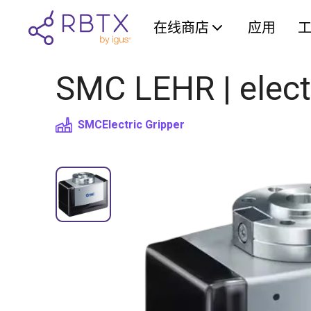
在线商店
应用
SMC LEHR | electr
SMC
Electric Gripper