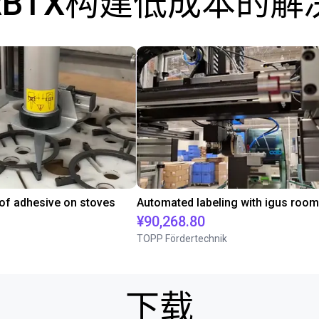
RBTX构建低成本的解
 of adhesive on stoves
¥90,268.80
TOPP Fördertechnik
下载