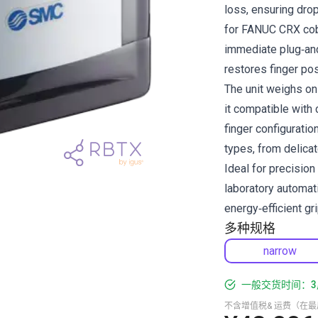
loss, ensuring dro
for FANUC CRX cobo
immediate plug‑and
restores finger pos
The unit weighs on
it compatible with
finger configurati
types, from delicat
Ideal for precisio
laboratory automat
energy‑efficient gr
多种规格
narrow
一般交货时间：3
不含增值税& 运费（在