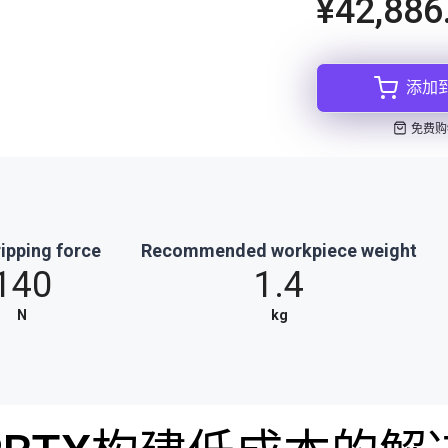
¥42,886
添加
免费购
ipping force
Recommended workpiece weight
140
1.4
N
kg