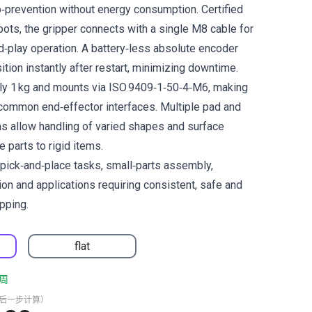
p‑prevention without energy consumption. Certified
ts, the gripper connects with a single M8 cable for
‑play operation. A battery‑less absolute encoder
ition instantly after restart, minimizing downtime.
ly 1 kg and mounts via ISO 9409‑1‑50‑4‑M6, making
 common end‑effector interfaces. Multiple pad and
ons allow handling of varied shapes and surface
e parts to rigid items.
n pick‑and‑place tasks, small‑parts assembly,
ion and applications requiring consistent, safe and
ipping.
flat
周
最后一步计算）