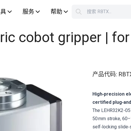
工具
服务
帮助
搜索 RBTX...
您的购
ic cobot gripper | f
产品代码
:
RBT
High‑precision el
certified plug‑and
The LEHR32K2-051 i
50 mm stroke, 60–1
self‑locking slide