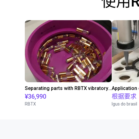
使用
Separating parts with RBTX vibratory feeder
Application
¥36,990
根据要求
RBTX
Igus do brasil