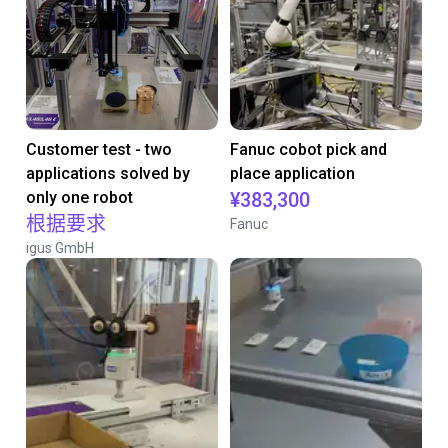
Customer test - two
Fanuc cobot pick and
applications solved by
place application
only one robot
¥383,300
根据要求
Fanuc
igus GmbH