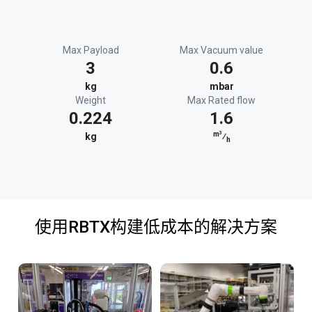
Max Payload
Max Vacuum value
3
0.6
kg
mbar
Weight
Max Rated flow
0.224
1.6
m³
kg
⁄
h
使用RBTX构建低成本的解决方案