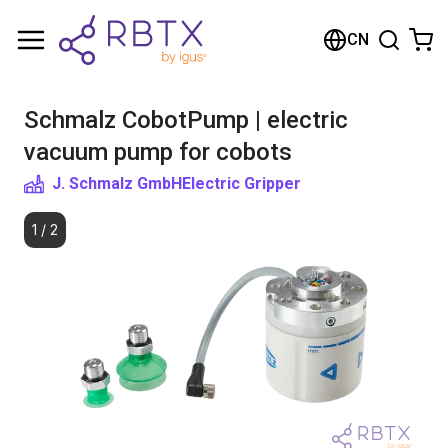
购物车
CN
您的购物车是空的
Schmalz CobotPump | electric
浏览商店
vacuum pump for cobots
J. Schmalz GmbH
Electric Gripper
1
/
2