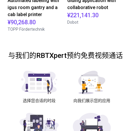
Automated labeling with
Gluing application with
igus room gantry and a
collaborative robot
cab label printer
¥221,141.30
¥90,268.80
Dobot
TOPP Fördertechnik
与我们的RBTXpert预约免费视频通话
选择您合适的时段
向我们展示您的应用