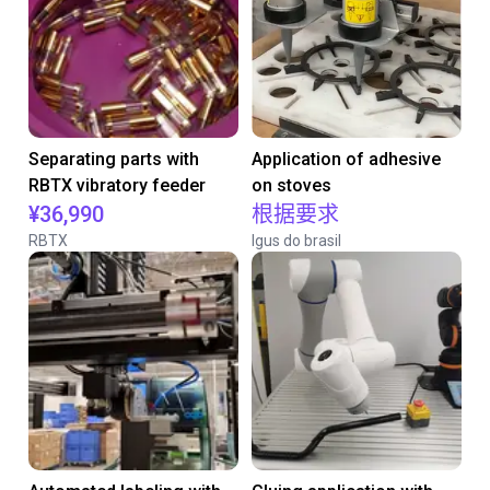
Separating parts with
Application of adhesive
RBTX vibratory feeder
on stoves
¥36,990
根据要求
RBTX
Igus do brasil