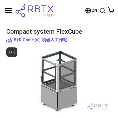
购物车
CN
您的购物车是空的
Compact system FlexCube
浏览商店
B+R GmbH
机器人工作站
1
/
3