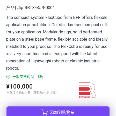
产品代码
:
RBTX-BUR-0001
The compact system FlexCube from B+R offers flexible
application possibilities. Our standardised compact cell
for your application. Modular design, solid perforated
plate on a steel base frame, flexibly scalable and ideally
matched to your process. The FlexCube is ready for use
in a very short time and is equipped with the latest
generation of lightweight robots or classic industrial
robots.
一般交货时间：3周
¥100,000
不含增值税& 运费（在最后一步计算）
添加到购物车