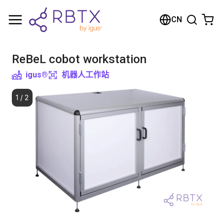
购物车
CN
您的购物车是空的
ReBeL cobot workstation
浏览商店
igus®
机器人工作站
1
/
2