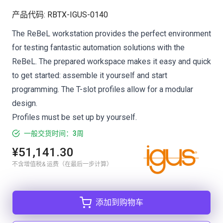
产品代码
:
RBTX-IGUS-0140
The ReBeL workstation provides the perfect environment
for testing fantastic automation solutions with the
ReBeL. The prepared workspace makes it easy and quick
to get started: assemble it yourself and start
programming. The T-slot profiles allow for a modular
design.
Profiles must be set up by yourself.
一般交货时间：3周
¥51,141.30
不含增值税& 运费（在最后一步计算）
添加到购物车