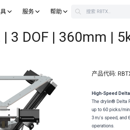
工具
服务
帮助
搜索 RBTX...
您的购
t | 3 DOF | 360mm | 5
产品代码
:
RBT
High-Speed Delta
The drylin® Delta
up to 60 picks/min
3 m/s speed, and 60
operations.