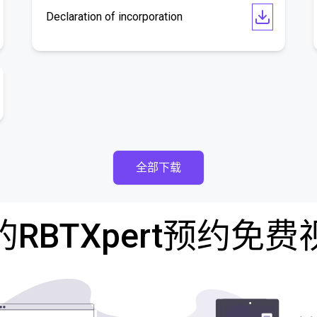
Declaration of incorporation
全部下载
RBTXpert预约免