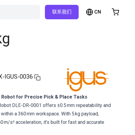
CN
联系我们
购物车
物车是空的
kg
浏览商店
X-IGUS-0036
 Robot for Precise Pick & Place Tasks
 Robot DLE-DR-0001 offers ±0.5 mm repeatability and
 within a 360 mm workspace. With 5 kg payload,
 m/s² acceleration, it’s built for fast and accurate