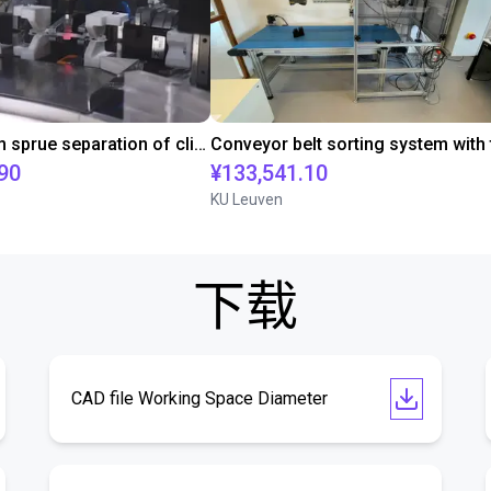
Downstream sprue separation of clip bearings
90
¥133,541.10
KU Leuven
下载
CAD file Working Space Diameter