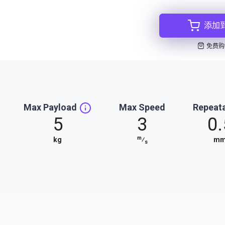
添加
免费购
Max Payload
Max Speed
Repeata
5
3
0.
m
kg
⁄
m
s