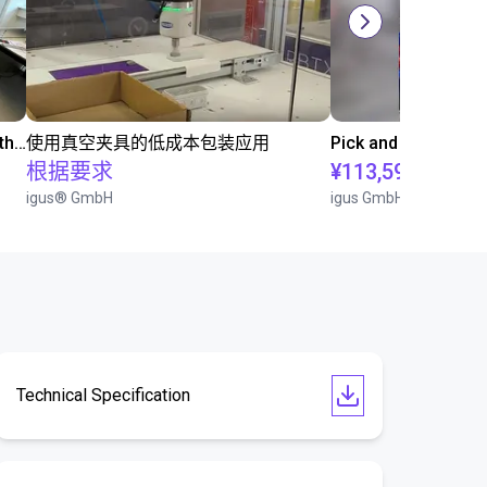
Conveyor belt sorting system with the 3-axis delta robot
使用真空夹具的低成本包装应用
根据要求
¥113,590.10
igus® GmbH
igus GmbH
Technical Specification