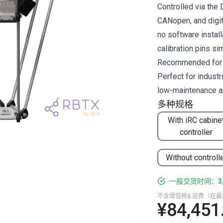
Controlled via the
CANopen, and digit
no software install
calibration pins si
Recommended for pi
Perfect for industr
low-maintenance a
多种规格
With iRC cabine
controller
Without controll
一般交货时间：3
不含增值税& 运费（在
¥84,451