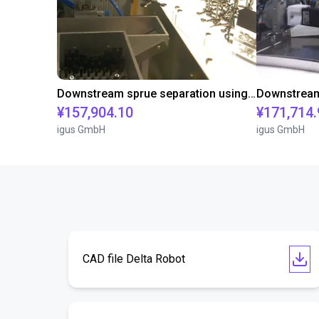
Downstream sprue separation using a Delta-Robot
¥157,904.10
¥171,714.
igus GmbH
igus GmbH
CAD file Delta Robot