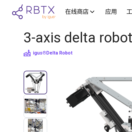
在线商店
应用
3-axis delta robo
igus®
Delta Robot