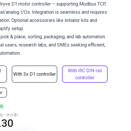
 Dryve D1 motor controller – supporting Modbus TCP,
al/analog I/Os. Integration is seamless and requires
ation. Optional accessories like initiator kits and
mplify setup.
ck & place, sorting, packaging, and lab automation.
ial users, research labs, and SMEs seeking efficient,
utomation.
t
With iRC DIN-rail
With 3x D1 controller
controller
er
周
最后一步计算）
.30