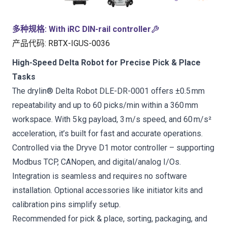
多种规格
:
With iRC DIN-rail controller
产品代码
:
RBTX-IGUS-0036
High-Speed Delta Robot for Precise Pick & Place
Tasks
The drylin® Delta Robot DLE-DR-0001 offers ±0.5 mm
repeatability and up to 60 picks/min within a 360 mm
workspace. With 5 kg payload, 3 m/s speed, and 60 m/s²
acceleration, it’s built for fast and accurate operations.
Controlled via the Dryve D1 motor controller – supporting
Modbus TCP, CANopen, and digital/analog I/Os.
Integration is seamless and requires no software
installation. Optional accessories like initiator kits and
calibration pins simplify setup.
Recommended for pick & place, sorting, packaging, and