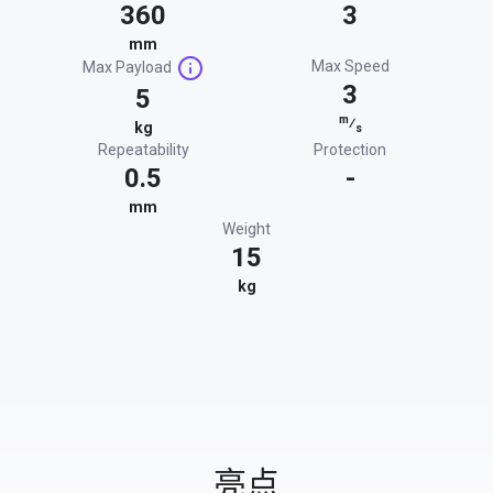
360
3
mm
Max Speed
Max Payload
3
5
m
⁄
kg
s
Repeatability
Protection
0.5
-
mm
Weight
15
kg
亮点