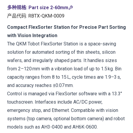
多种规格
:
Part size 2-60mm
产品代码
:
RBTX-QKM-0009
Compact FlexSorter Station for Precise Part Sorting
with Vision Integration
The QKM Tobot FlexSorter Station is a space-saving
solution for automated sorting of thin sheets, silicon
wafers, and irregularly shaped parts. It handles sizes
from 2–120 mm with a vibration load of up to 1.5 kg. Bin
capacity ranges from 8 to 15 L, cycle times are 1.9–3 s,
and accuracy reaches ±0.07 mm.
Control is managed via FlexSorter software with a 13.3″
touchscreen. Interfaces include AC/DC power,
emergency stop, and Ethernet. Compatible with vision
systems (top camera, optional bottom camera) and robot
models such as AH3-0400 and AH6K-0600.