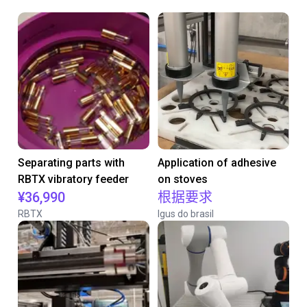
Separating parts with
Application of adhesive
RBTX vibratory feeder
on stoves
¥36,990
根据要求
RBTX
Igus do brasil