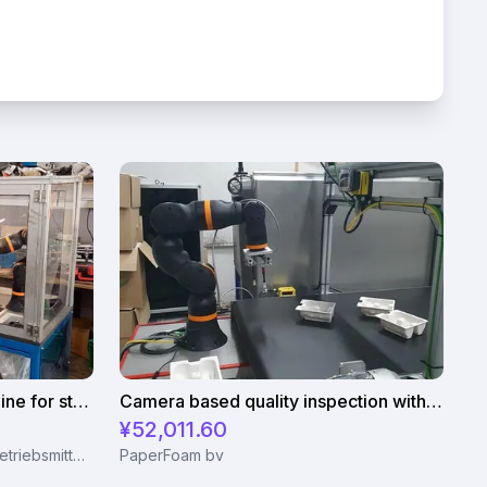
Automated separating machine for stacking corners with ReBeL robot
Camera based quality inspection with igus ReBeL
¥52,011.60
Wittekindshofer Werkstätten - Betriebsmittelbau
PaperFoam bv