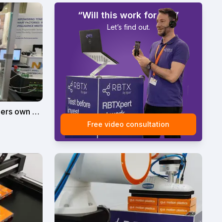
“Will this work for us?”
Let’s find out.
igus Delta robot with customers own controller
Free video consultation