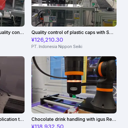
Automated ring insert and quality control with SCARA robot
Quality control of plastic caps with SCARA robot
¥126,210.30
PT. Indonesia Nippon Seiki
Pick and place customer application test with Omron's i4L Scara
Chocolate drink handling with igus ReBeL on 7th axis
¥118,932.50