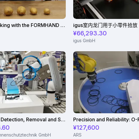
Potatoe picking with the FORMHAND Gripper
igus室内龙门用于小零件拾放
¥66,293.30
igus GmbH
Automated Detection, Removal and Storage of Plastic Parts using Dobot Nova 2
.60
¥127,600
nenschutztechnik GmbH
ARS