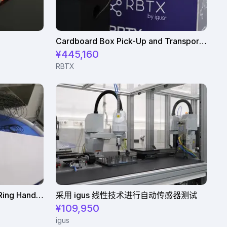
Cardboard Box Pick-Up and Transport Solution with FR20 and ReBeLMove
¥445,160
RBTX
Precision and Reliability: O-Ring Handling with FlexiBowl®
采用 igus 线性技术进行自动传感器测试
¥109,950
igus