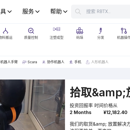
工具
服务
帮助
搜索 RBTX...
您的购
物料搬运
质量控制
注塑成型
码垛
分发
机器操
机器人手臂
Scara
协作机器人
手机
人形机器人
拾取&amp
投资回报率 时间
价格从
2 Months
¥12,182.40
我们的取货&amp; 放置