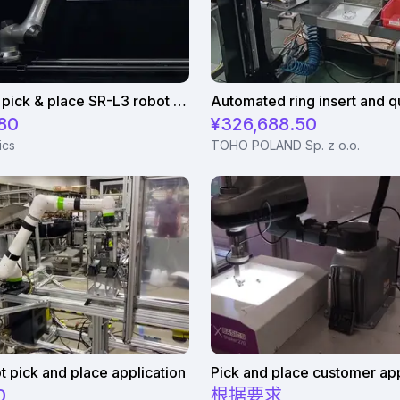
Automated pick & place SR-L3 robot with seventh axis
80
¥326,688.50
ics
TOHO POLAND Sp. z o.o.
 pick and place application
0
根据要求