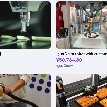
司
¥50,784.80
igus GmbH