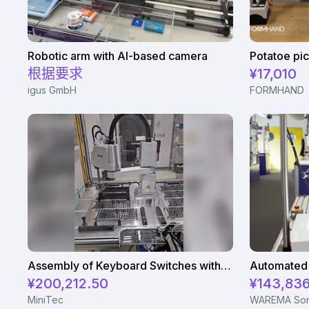
Robotic arm with AI-based camera
根据要求
¥17,010
igus GmbH
FORMHAND
Assembly of Keyboard Switches with Epson Scara Robot
¥200,212.50
¥143,836
MiniTec
WAREMA Son