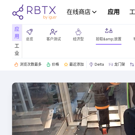
在线商店
应用
应
用
总览
客户测试
经济型
拾取&amp;放置
工
业
浏览次数最多
价格
最近添加
Delta
龙门架