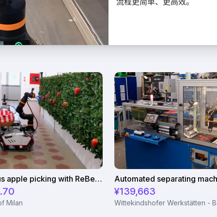
流程更简单、更高效。
Autonomous apple picking with ReBeL robot
.70
¥139,663
of Milan