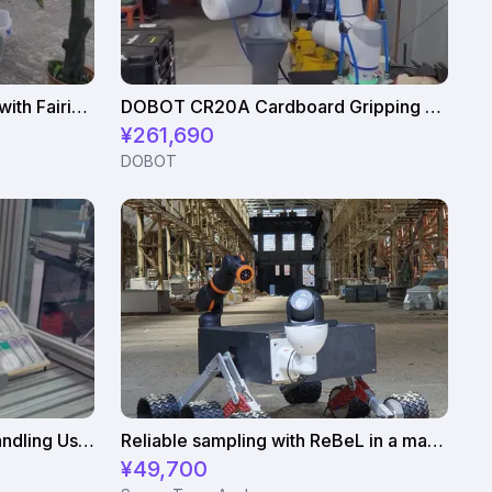
Fruit Picking Demonstration with Fairino FR3
DOBOT CR20A Cardboard Gripping with Vacuum Gripper
¥261,690
DOBOT
Automated Medical Slide Handling Using Dobot CR3
Reliable sampling with ReBeL in a mars simulation
¥49,700