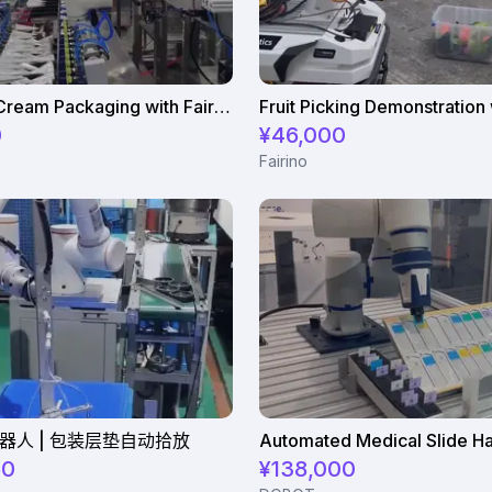
Nestlé Ice Cream Packaging with Fairino FR10 robots
0
¥46,000
Fairino
 机器人 | 包装层垫自动拾放
60
¥138,000