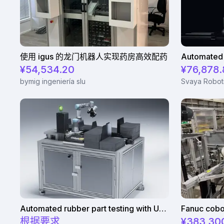
使用 igus 的龙门机器人实现药房高效配药
¥54,534.20
¥76,878.
bymig ingeniería slu
Svaya Robot
Automated rubber part testing with UR3e on a linear axis
Fanuc cobot
根据要求
¥383,30