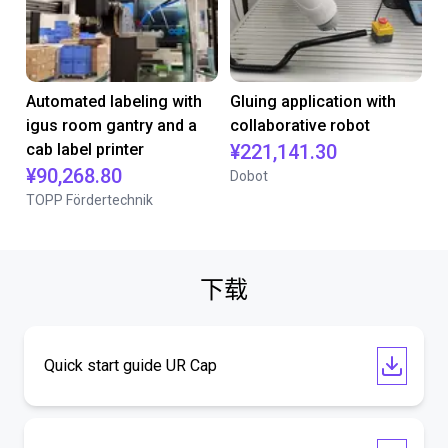
Automated labeling with
Gluing application with
igus room gantry and a
collaborative robot
cab label printer
¥221,141.30
¥90,268.80
Dobot
TOPP Fördertechnik
下载
Quick start guide UR Cap