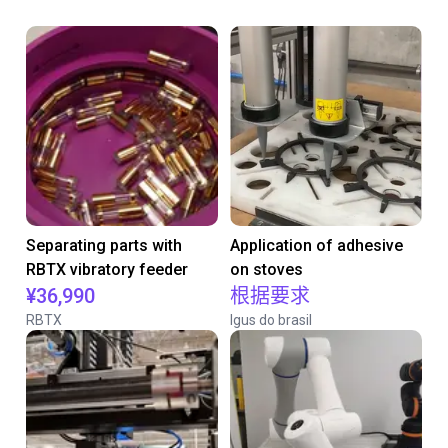
Separating parts with
Application of adhesive
RBTX vibratory feeder
on stoves
¥36,990
根据要求
RBTX
Igus do brasil