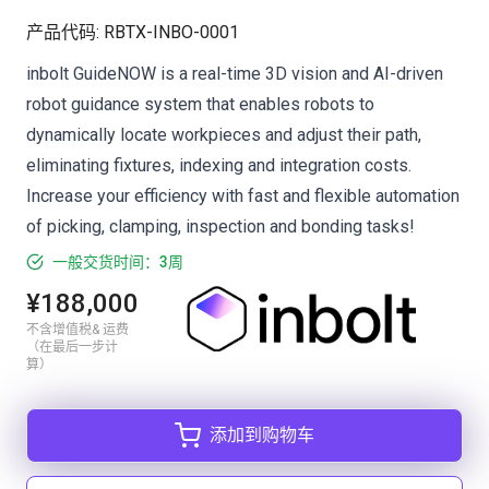
产品代码
:
RBTX-INBO-0001
inbolt GuideNOW is a real-time 3D vision and AI-driven
robot guidance system that enables robots to
dynamically locate workpieces and adjust their path,
eliminating fixtures, indexing and integration costs.
Increase your efficiency with fast and flexible automation
of picking, clamping, inspection and bonding tasks!
一般交货时间：3周
¥188,000
不含增值税& 运费
（在最后一步计
算）
添加到购物车