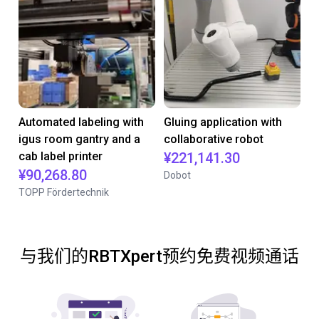
Automated labeling with
Gluing application with
igus room gantry and a
collaborative robot
cab label printer
¥221,141.30
¥90,268.80
Dobot
TOPP Fördertechnik
与我们的RBTXpert预约免费视频通话