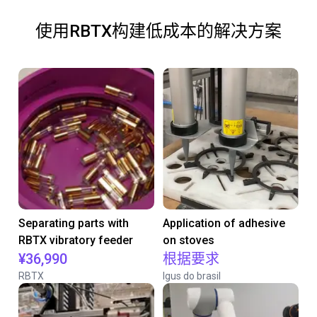
使用RBTX构建低成本的解决方案
Separating parts with
Application of adhesive
RBTX vibratory feeder
on stoves
¥36,990
根据要求
RBTX
Igus do brasil