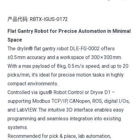
产品代码
:
RBTX-IGUS-0172
Flat Gantry Robot for Precise Automation in Minimal
Space
The drylin® flat gantry robot DLE-FG-0002 offers
±0.5 mm accuracy and a workspace of 300 × 300 mm.
With a max payload of 8 kg, 0.5 m/s speed, and up to 20
picks/min, it’s ideal for precise motion tasks in highly
compact environments.
Controlled via igus® Robot Control or Dryve D1 –
supporting Modbus TCP/IP, CANopen, ROS, digital I/Os,
and LabVIEW. The intuitive 3D interface enables easy
programming and seamless integration into existing
systems.
Recommended for pick & place, lab automation,