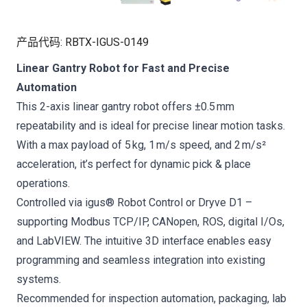
产品代码
:
RBTX-IGUS-0149
Linear Gantry Robot for Fast and Precise
Automation
This 2-axis linear gantry robot offers ±0.5 mm
repeatability and is ideal for precise linear motion tasks.
With a max payload of 5 kg, 1 m/s speed, and 2 m/s²
acceleration, it’s perfect for dynamic pick & place
operations.
Controlled via igus® Robot Control or Dryve D1 –
supporting Modbus TCP/IP, CANopen, ROS, digital I/Os,
and LabVIEW. The intuitive 3D interface enables easy
programming and seamless integration into existing
systems.
Recommended for inspection automation, packaging, lab