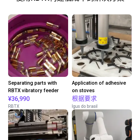
Separating parts with
Application of adhesive
RBTX vibratory feeder
on stoves
¥36,990
根据要求
RBTX
Igus do brasil