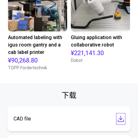
Automated labeling with
Gluing application with
igus room gantry and a
collaborative robot
cab label printer
¥221,141.30
¥90,268.80
Dobot
TOPP Fördertechnik
下载
CAD file