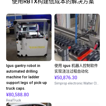
使用RBTX构建低成本的解决方案
Igus gantry robot in
使用 igus 机器人控制软件
automated drilling
实现浇注过程自动化
machine for ladder
¥50,876.30
support legs of pick-up
Simprop electronic Walter Claas GmbH& Co.KG
truck caps.
¥80,588.80
RealTruck