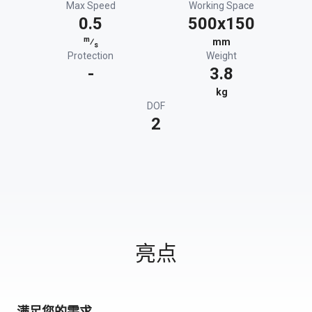
Max Speed
Working Space
0.5
500x150
m
⁄
mm
s
Protection
Weight
-
3.8
kg
DOF
2
亮点
满足您的需求