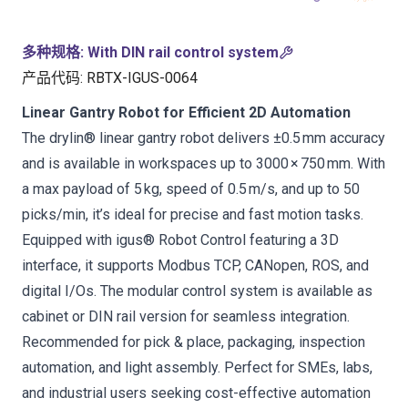
多种规格
:
With DIN rail control system
产品代码
:
RBTX-IGUS-0064
Linear Gantry Robot for Efficient 2D Automation
The drylin® linear gantry robot delivers ±0.5 mm accuracy
and is available in workspaces up to 3000 × 750 mm. With
a max payload of 5 kg, speed of 0.5 m/s, and up to 50
picks/min, it’s ideal for precise and fast motion tasks.
Equipped with igus® Robot Control featuring a 3D
interface, it supports Modbus TCP, CANopen, ROS, and
digital I/Os. The modular control system is available as
cabinet or DIN rail version for seamless integration.
Recommended for pick & place, packaging, inspection
automation, and light assembly. Perfect for SMEs, labs,
and industrial users seeking cost-effective automation