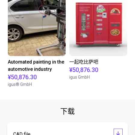
Automated painting in the
一起吃比萨吧
automotive industry
¥50,876.30
¥50,876.30
igus GmbH
igus® GmbH
下载
CAD file