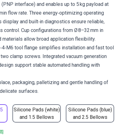
PNP interface) and enables up to 5 kg payload at
min flow rate. Three energy‑optimizing operating
display and built‑in diagnostics ensure reliable,
s control. Cup configurations from Ø 8–32 mm in
materials allow broad application flexibility.
‑M6 tool flange simplifies installation and fast tool
 two clamp screws. Integrated vacuum generation
design support stable automated handling with
place, packaging, palletizing and gentle handling of
 delicate surfaces.
.5
Silicone Pads (white)
Silicone Pads (blue)
and 1.5 Bellows
and 2.5 Bellows
周