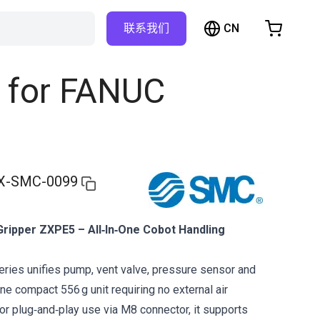
CN
联系我们
购物车
物车是空的
| for FANUC
浏览商店
X-SMC-0099
Gripper ZXPE5 – All‑In‑One Cobot Handling
ies unifies pump, vent valve, pressure sensor and
ne compact 556 g unit requiring no external air
or plug‑and‑play use via M8 connector, it supports