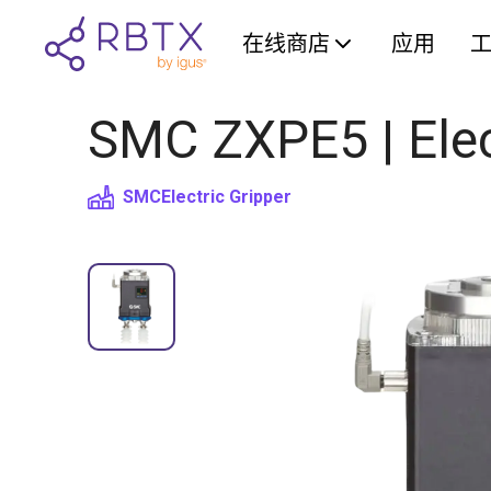
在线商店
应用
SMC ZXPE5 | Elec
SMC
Electric Gripper