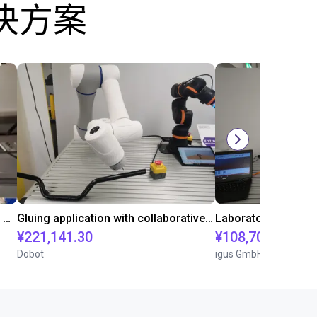
决方案
Automated labeling with igus room gantry and a cab label printer
Gluing application with collaborative robot
¥221,141.30
¥108,705.60
Dobot
igus GmbH