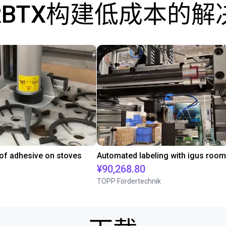
RBTX构建低成本的解
 of adhesive on stoves
¥90,268.80
TOPP Fördertechnik