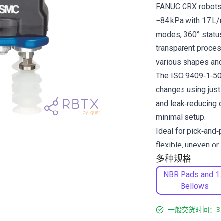
FANUC CRX robots (
−84 kPa with 17 L/
modes, 360° status 
transparent proces
various shapes and 
The ISO 9409‑1‑50‑4
changes using just
and leak‑reducing 
minimal setup.
Ideal for pick‑and‑
flexible, uneven or
多种规格
NBR Pads and 1
Bellows
一般交货时间：3