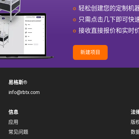
轻松创建您的定制机
只需点击几下即可快
接收直接报价和实时
新建项目
易格斯
®
info@rbtx.com
信息
法
应用
版
常见问题
数