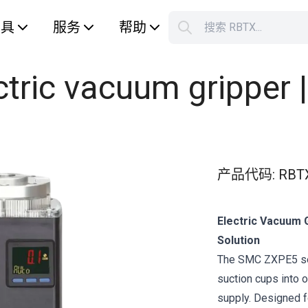
工具
服务
帮助
搜索 RBTX...
您的购
tric vacuum gripper 
产品代码
:
RBT
Electric Vacuum 
Solution
The SMC ZXPE5 ser
suction cups into o
supply. Designed f