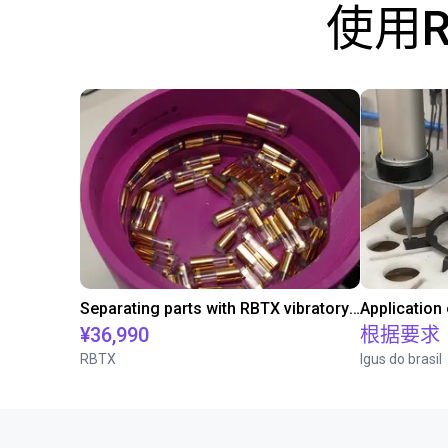
使用
Separating parts with RBTX vibratory feeder
Application
¥36,990
根据要求
RBTX
Igus do brasil