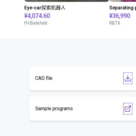
Eye-car探索机器人
¥4,074.60
¥36,990
FH Bielefeld
RBTX
CAD file
Sample programs