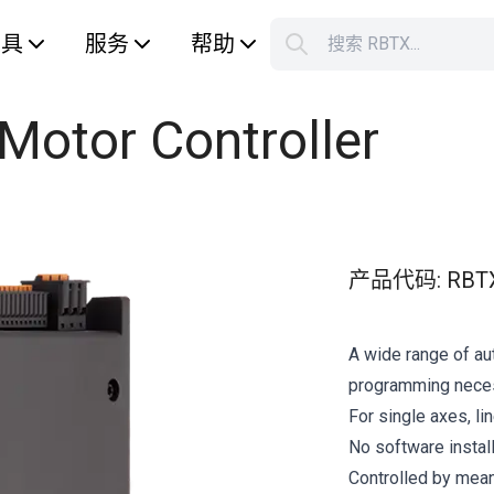
工具
服务
帮助
搜索 RBTX...
您的购
Motor Controller
产品代码
:
RBT
A wide range of au
programming nece
For single axes, li
No software instal
Controlled by mean