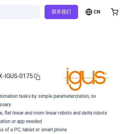
CN
联系我们
购物车
物车是空的
浏览商店
X-IGUS-0175
tomation tasks by simple parameterization, no
ssary
ne, flat linear and room linear robots and delta robots
lation or app needed
s of a PC, tablet or smart phone