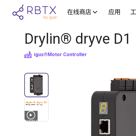
在线商店
应用
Drylin® dryve D1 
igus®
Motor Controller
3
VIDEOS