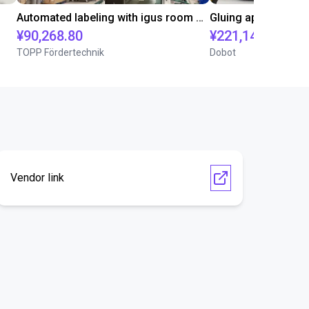
Automated labeling with igus room gantry and a cab label printer
¥90,268.80
¥221,141.30
TOPP Fördertechnik
Dobot
Vendor link