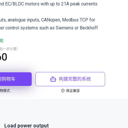
and EC/BLDC motors with up to 21A peak currents
puts, analogue inputs, CANopen, Modbus TCP for
ter control systems such as Siemens or Beckhoff
周
最后一步计算）
60
到购物车
构建完整的系统
物模式
保证兼容
Load power output