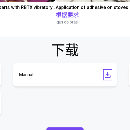
Separating parts with RBTX vibratory feeder
Application of adhesive on stoves
根据要求
Igus do brasil
下载
Manual