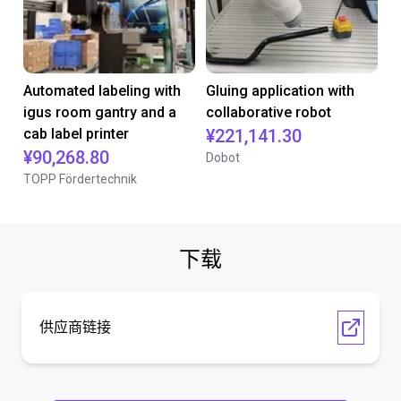
Automated labeling with
Gluing application with
igus room gantry and a
collaborative robot
cab label printer
¥221,141.30
¥90,268.80
Dobot
TOPP Fördertechnik
下载
供应商链接