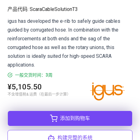
产品代码
:
ScaraCableSolutionT3
igus has developed the e-rib to safely guide cables
guided by corrugated hose. In combination with the
reinforcements at both ends and the sag of the
corrugated hose as well as the rotary unions, this
solution is ideally suited for high-speed SCARA
applications.
一般交货时间：3周
¥5,105.50
不含增值税& 运费（在最后一步计算）
添加到购物车
构建完整的系统