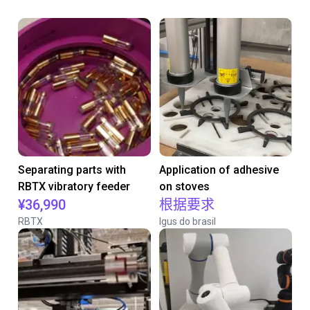
Separating parts with
Application of adhesive
RBTX vibratory feeder
on stoves
¥36,990
根据要求
RBTX
Igus do brasil