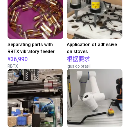
Separating parts with
Application of adhesive
RBTX vibratory feeder
on stoves
¥36,990
根据要求
RBTX
Igus do brasil