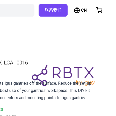
CN
联系我们
购物车
物车是空的
浏览商店
X-LCAI-0016
ts igus gantries off the surface. Reduce the set-up
best use of your gantries' workspace. This DIY kit
connectors and mounting points for igus gantries.
周