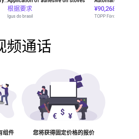
Separating parts with RBTX vibratory feeder
Application of adhesive on stoves
根据要求
¥90,268.80
Igus do brasil
TOPP Fördertechnik
费视频通话
有组件
您将获得固定价格的报价