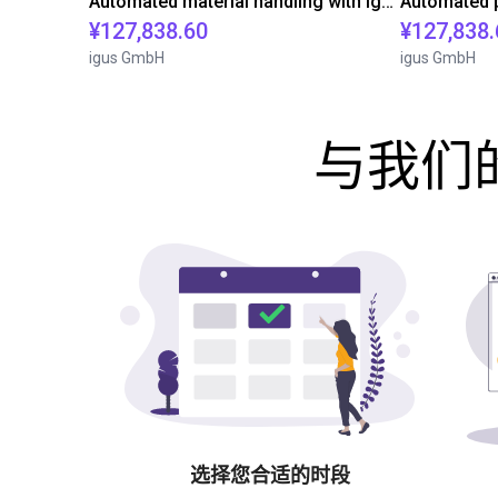
Automated material handling with igus room gantry
¥127,838.60
¥127,838.
igus GmbH
igus GmbH
与我们的
选择您合适的时段