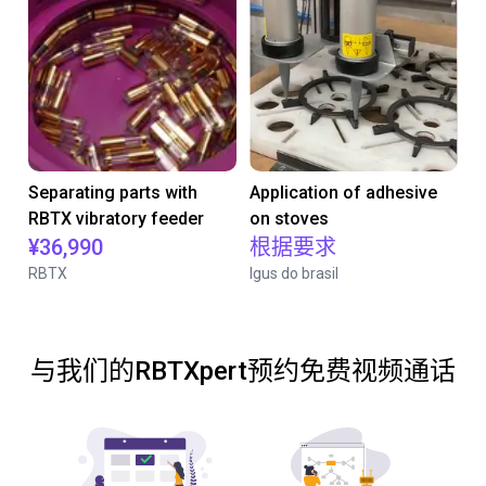
Separating parts with
Application of adhesive
RBTX vibratory feeder
on stoves
¥36,990
根据要求
RBTX
Igus do brasil
与我们的RBTXpert预约免费视频通话