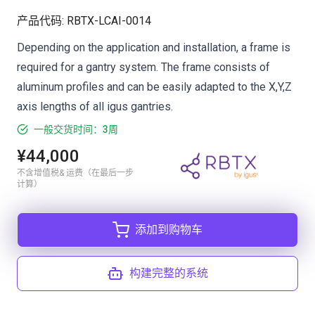
产品代码
:
RBTX-LCAI-0014
Depending on the application and installation, a frame is
required for a gantry system. The frame consists of
aluminum profiles and can be easily adapted to the X,Y,Z
axis lengths of all igus gantries.
一般交货时间：3周
¥44,000
不含增值税& 运费（在最后一步
计算）
添加到购物车
构建完整的系统