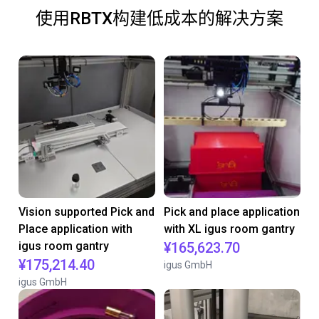
使用RBTX构建低成本的解决方案
Vision supported Pick and
Pick and place application
Place application with
with XL igus room gantry
igus room gantry
¥165,623.70
¥175,214.40
igus GmbH
igus GmbH