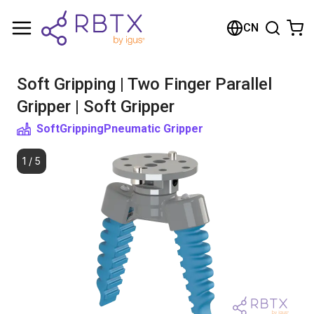
购物车
CN
您的购物车是空的
Soft Gripping | Two Finger Parallel
浏览商店
Gripper | Soft Gripper
SoftGripping
Pneumatic Gripper
1
/
5