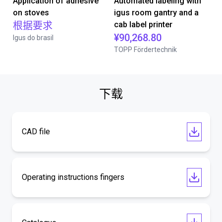
Application of adhesive
Automated labeling with
on stoves
igus room gantry and a
根据要求
cab label printer
¥90,268.80
Igus do brasil
TOPP Fördertechnik
下载
CAD file
Operating instructions fingers