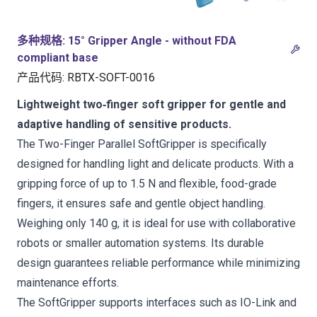
多种规格
:
15° Gripper Angle - without FDA
compliant base
产品代码
:
RBTX-SOFT-0016
Lightweight two‑finger soft gripper for gentle and
adaptive handling of sensitive products.
The Two-Finger Parallel SoftGripper is specifically
designed for handling light and delicate products. With a
gripping force of up to 1.5 N and flexible, food-grade
fingers, it ensures safe and gentle object handling.
Weighing only 140 g, it is ideal for use with collaborative
robots or smaller automation systems. Its durable
design guarantees reliable performance while minimizing
maintenance efforts.
The SoftGripper supports interfaces such as IO-Link and