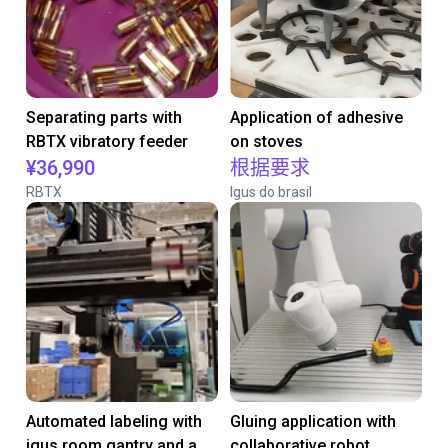
Separating parts with
Application of adhesive
RBTX vibratory feeder
on stoves
¥36,990
根据要求
RBTX
Igus do brasil
Automated labeling with
Gluing application with
igus room gantry and a
collaborative robot