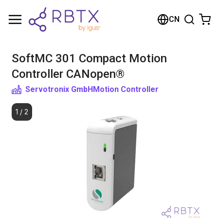
购物车
CN
您的购物车是空的
SoftMC 301 Compact Motion
浏览商店
Controller CANopen®
Servotronix GmbH
Motion Controller
1
/
2