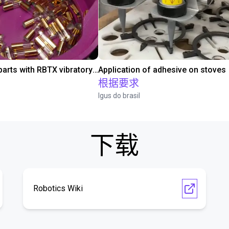
Separating parts with RBTX vibratory feeder
Application of adhesive on stoves
根据要求
Igus do brasil
下载
Robotics Wiki