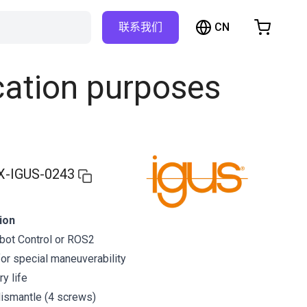
CN
联系我们
购物车
物车是空的
cation purposes
浏览商店
X-IGUS-0243
ion
obot Control or ROS2
r special maneuverability
ry life
dismantle (4 screws)