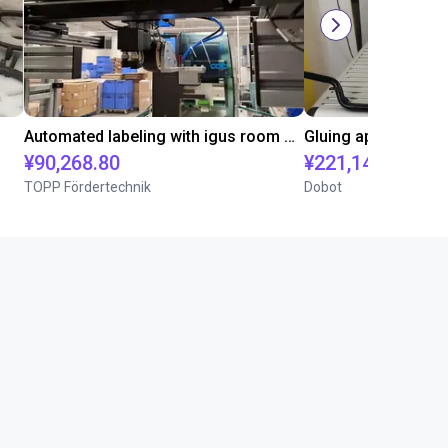
Automated labeling with igus room gantry and a cab label printer
¥90,268.80
¥221,141.30
TOPP Fördertechnik
Dobot