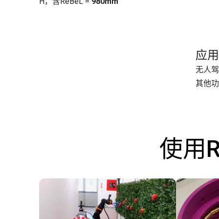
H，含ReBeL =
980mm
应用
无人驾
其他功
使用