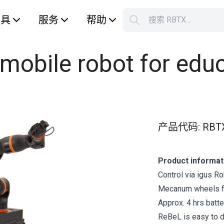
工具
服务
帮助
搜索 RBTX...
您的购
obile robot for edu
产品代码
:
RBT
Product informat
Control via igus R
Mecanum wheels fo
Approx. 4 hrs batte
ReBeL is easy to 