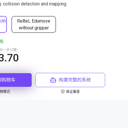
ng: collision detection and mapping
ith
ReBeL Edumove
without gripper
周
最后一步计算）
3.70
到购物车
构建完整的系统
物模式
保证兼容