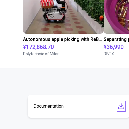
Autonomous apple picking with ReBeL robot
¥172,868.70
¥36,990
Polytechnic of Milan
RBTX
Documentation