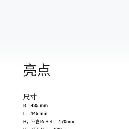
亮点
尺寸
B =
435 mm
L =
445 mm
H，不含ReBeL =
170mm