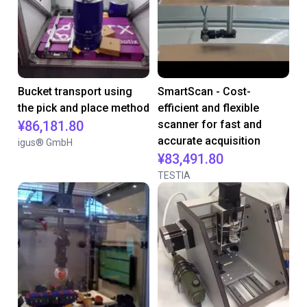
Bucket transport using
SmartScan - Cost-
the pick and place method
efficient and flexible
¥86,181.80
scanner for fast and
accurate acquisition
igus® GmbH
¥83,491.80
TESTIA