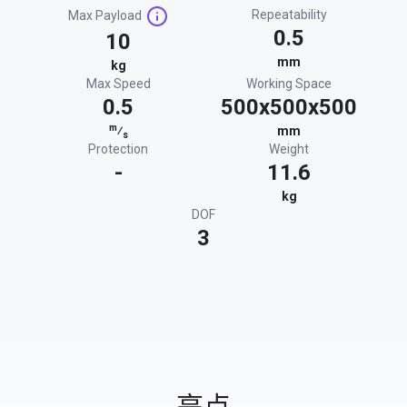
Repeatability
Max Payload
0.5
10
mm
kg
Max Speed
Working Space
0.5
500x500x500
m
⁄
mm
s
Protection
Weight
-
11.6
kg
DOF
3
亮点