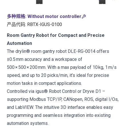
多种规格
:
Without motor controller
产品代码
:
RBTX-IGUS-0100
Room Gantry Robot for Compact and Precise
Automation
The drylin® room gantry robot DLE-RG-0014 offers
±0.5 mm accuracy and a workspace of
500 × 500 × 200 mm. With a max payload of 10 kg, 1 m/s
speed, and up to 20 picks/min, it’s ideal for precise
motion tasks in compact applications.
Controlled via igus® Robot Control or Dryve D1 –
supporting Modbus TCP/IP, CANopen, ROS, digital I/Os,
and LabVIEW. The intuitive 3D interface enables easy
programming and seamless integration into existing
automation systems.