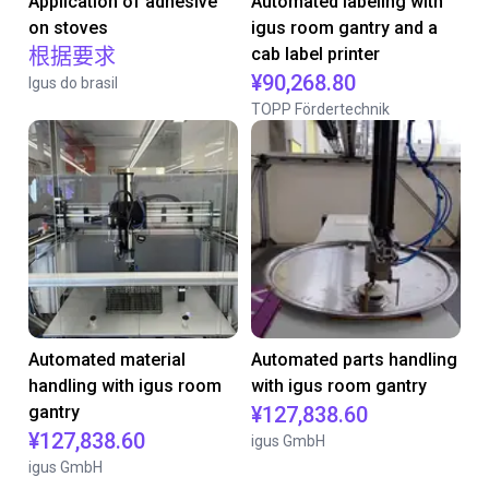
Application of adhesive
Automated labeling with
on stoves
igus room gantry and a
根据要求
cab label printer
¥90,268.80
Igus do brasil
TOPP Fördertechnik
Automated material
Automated parts handling
handling with igus room
with igus room gantry
gantry
¥127,838.60
¥127,838.60
igus GmbH
igus GmbH