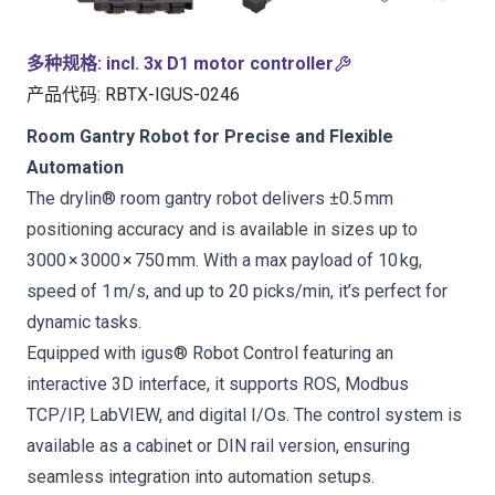
多种规格
:
incl. 3x D1 motor controller
产品代码
:
RBTX-IGUS-0246
Room Gantry Robot for Precise and Flexible
Automation
The drylin® room gantry robot delivers ±0.5 mm
positioning accuracy and is available in sizes up to
3000 × 3000 × 750 mm. With a max payload of 10 kg,
speed of 1 m/s, and up to 20 picks/min, it’s perfect for
dynamic tasks.
Equipped with igus® Robot Control featuring an
interactive 3D interface, it supports ROS, Modbus
TCP/IP, LabVIEW, and digital I/Os. The control system is
available as a cabinet or DIN rail version, ensuring
seamless integration into automation setups.