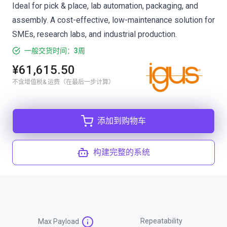
Ideal for pick & place, lab automation, packaging, and
assembly. A cost-effective, low-maintenance solution for
SMEs, research labs, and industrial production.
一般交货时间：3周
¥61,615.50
不含增值税& 运费（在最后一步计算）
添加到购物车
构建完整的系统
Repeatability
Max Payload