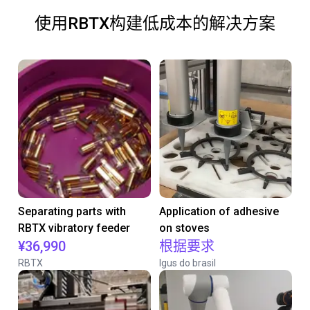
使用RBTX构建低成本的解决方案
Separating parts with
Application of adhesive
RBTX vibratory feeder
on stoves
¥36,990
根据要求
RBTX
Igus do brasil