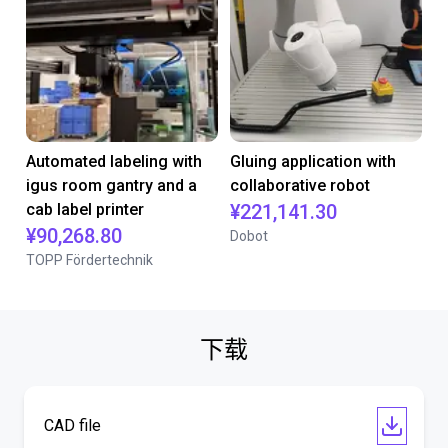
Automated labeling with
Gluing application with
igus room gantry and a
collaborative robot
cab label printer
¥221,141.30
¥90,268.80
Dobot
TOPP Fördertechnik
下载
CAD file