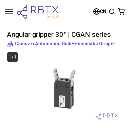
购物车
CN
您的购物车是空的
Angular gripper 30° | CGAN series
浏览商店
Camozzi Automation GmbH
Pneumatic Gripper
1
/
1