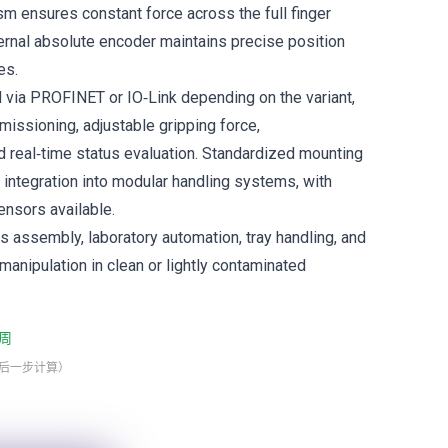
m ensures constant force across the full finger
ternal absolute encoder maintains precise position
es.
d via PROFINET or IO‑Link depending on the variant,
issioning, adjustable gripping force,
nd real‑time status evaluation. Standardized mounting
 integration into modular handling systems, with
ensors available.
cs assembly, laboratory automation, tray handling, and
manipulation in clean or lightly contaminated
周
最后一步计算）