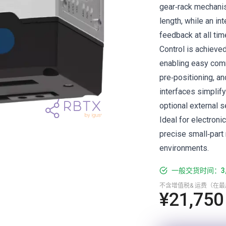
gear‑rack mechanis
length, while an in
feedback at all tim
Control is achieve
enabling easy comm
pre‑positioning, a
interfaces simplify
optional external s
Ideal for electroni
precise small‑part 
environments.
一般交货时间：3
不含增值税& 运费（在
¥21,750