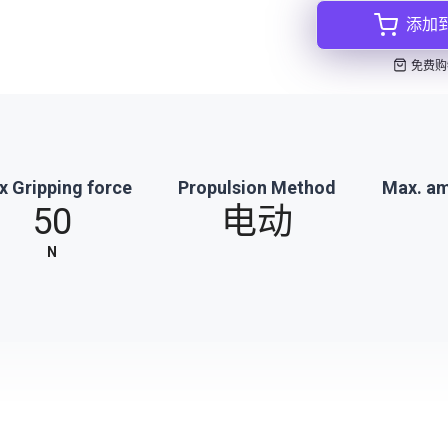
添加
免费购
 Gripping force
Propulsion Method
Max. am
50
电动
N