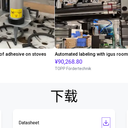
 of adhesive on stoves
¥90,268.80
TOPP Fördertechnik
下载
Datasheet