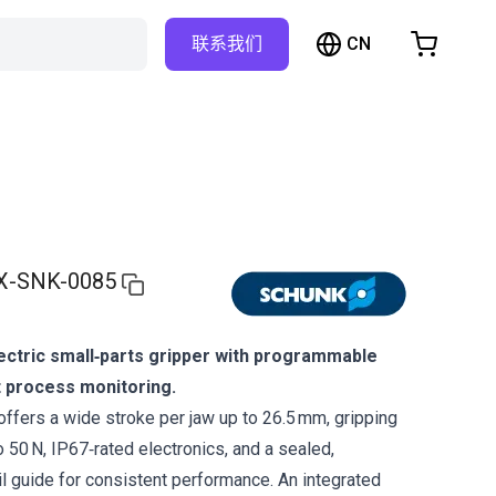
CN
联系我们
购物车
物车是空的
浏览商店
X-SNK-0085
ectric small‑parts gripper with programmable
 process monitoring.
ers a wide stroke per jaw up to 26.5 mm, gripping
 50 N, IP67‑rated electronics, and a sealed,
il guide for consistent performance. An integrated