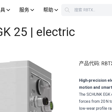
工具
服务
帮助
搜索 RBTX...
您的购
K 25 | electric
产品代码
:
RBT
High‑precision el
motion and smart
The SCHUNK EGK off
forces from 20 N to
low‑wear profile ra