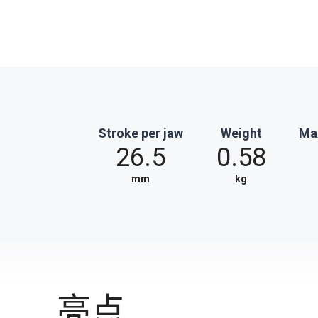
Stroke per jaw
Weight
Max
26.5
0.58
mm
kg
亮点