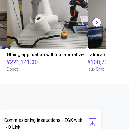
Automated labeling with igus room gantry and a cab label printer
Gluing application with collaborative robot
¥221,141.30
¥108,705.60
Dobot
igus GmbH
Commissioning instructions - EGK with
I/O Link