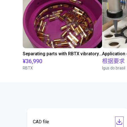
Separating parts with RBTX vibratory feeder
Application
¥36,990
根据要求
RBTX
Igus do brasil
CAD file