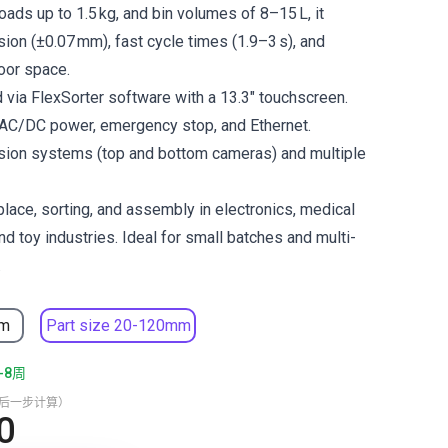
oads up to 1.5 kg, and bin volumes of 8–15 L, it
sion (±0.07 mm), fast cycle times (1.9–3 s), and
oor space.
 via FlexSorter software with a 13.3″ touchscreen.
 AC/DC power, emergency stop, and Ethernet.
sion systems (top and bottom cameras) and multiple
place, sorting, and assembly in electronics, medical
nd toy industries. Ideal for small batches and multi-
.
mm
Part size 20-120mm
-8周
最后一步计算）
0