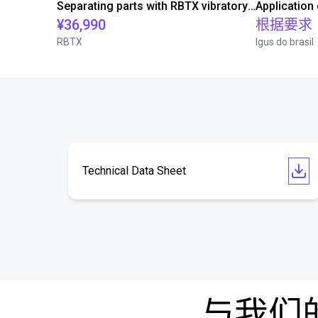
Separating parts with RBTX vibratory feeder
Application
¥36,990
根据要求
RBTX
Igus do brasil
Technical Data Sheet
与我们的