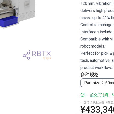
120 mm, vibration l
delivers high preci
saves up to 41% fl
Control is managed
Interfaces include
Compatible with vi
robot models.
Perfect for pick & 
tech, automotive, a
product workflows
多种规格
Part size 2-60
一般交货时间：6
不含增值税& 运费（在
¥433,34