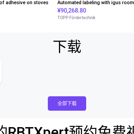
 of adhesive on stoves
¥90,268.80
TOPP Fördertechnik
下载
全部下载
RBTXpert预约免