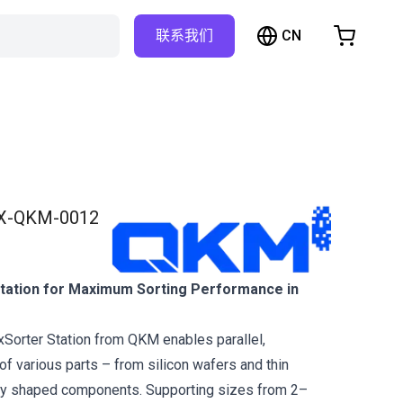
CN
联系我们
购物车
物车是空的
浏览商店
X-QKM-0012
Station for Maximum Sorting Performance in
xSorter Station from QKM enables parallel,
of various parts – from silicon wafers and thin
rly shaped components. Supporting sizes from 2–