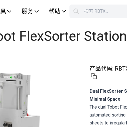
工具
服务
帮助
搜索 RBTX...
您的购
ot FlexSorter Station
产品代码
:
RBT
Dual FlexSorter 
Minimal Space
The dual Tobot Fle
automated sorting 
sheets to irregula