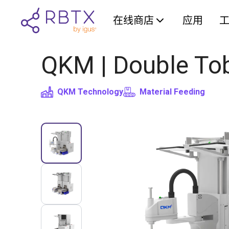
在线商店
应用
QKM | Double Tob
QKM Technology
Material Feeding