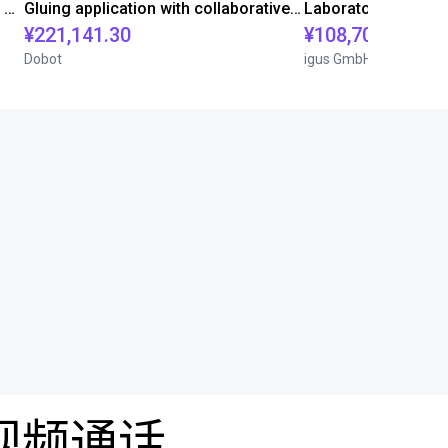
Automated labeling with igus room gantry and a cab label printer
Gluing application with collaborative robot
¥221,141.30
¥108,705.60
Dobot
igus GmbH
费视频通话