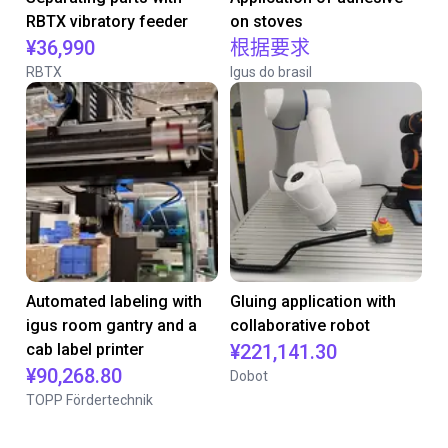
RBTX vibratory feeder
on stoves
¥36,990
根据要求
RBTX
Igus do brasil
Automated labeling with
Gluing application with
igus room gantry and a
collaborative robot
cab label printer
¥221,141.30
¥90,268.80
Dobot
TOPP Fördertechnik