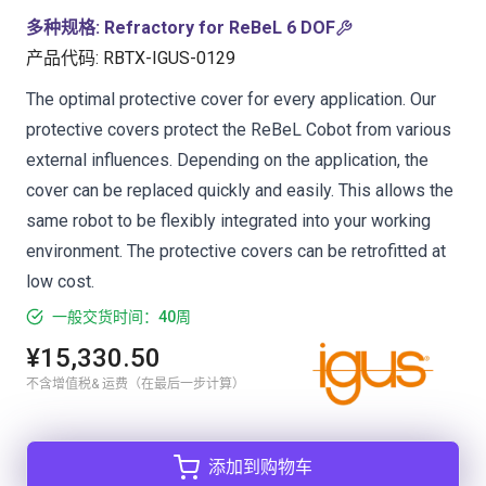
多种规格
:
Refractory for ReBeL 6 DOF
产品代码
:
RBTX-IGUS-0129
The optimal protective cover for every application. Our
protective covers protect the ReBeL Cobot from various
external influences. Depending on the application, the
cover can be replaced quickly and easily. This allows the
same robot to be flexibly integrated into your working
environment. The protective covers can be retrofitted at
low cost.
一般交货时间：40周
¥15,330.50
不含增值税& 运费（在最后一步计算）
添加到购物车