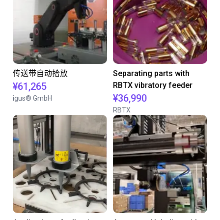
传送带自动拾放
Separating parts with
¥61,265
RBTX vibratory feeder
¥36,990
igus® GmbH
RBTX