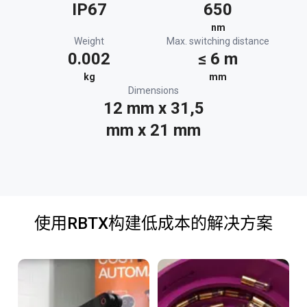
IP67
650
nm
Weight
Max. switching distance
0.002
≤ 6 m
kg
mm
Dimensions
12 mm x 31,5
mm x 21 mm
使用RBTX构建低成本的解决方案