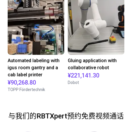
Automated labeling with
Gluing application with
igus room gantry and a
collaborative robot
cab label printer
¥221,141.30
¥90,268.80
Dobot
TOPP Fördertechnik
与我们的RBTXpert预约免费视频通话