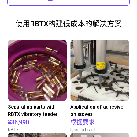
使用RBTX构建低成本的解决方案
Separating parts with
Application of adhesive
RBTX vibratory feeder
on stoves
¥36,990
根据要求
RBTX
Igus do brasil